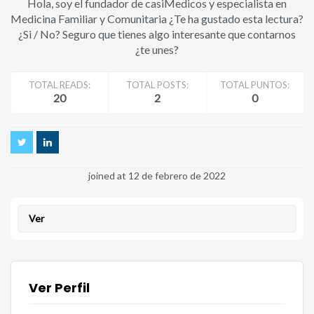
Hola, soy el fundador de casiMedicos y especialista en
Medicina Familiar y Comunitaria ¿Te ha gustado esta lectura?
¿Si / No? Seguro que tienes algo interesante que contarnos
¿te unes?
TOTAL READS:
TOTAL POSTS:
TOTAL PUNTOS:
20
2
0
joined at 12 de febrero de 2022
Ver
Ver Perfil